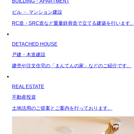
BUILDING・APARTMENT
ビル ・ マンション建設
RC造・SRC造など重量鉄骨造で立てる建築を行います
DETACHED HOUSE
戸建・木造建設
建売や注文住宅の「まんてんの家」などのご紹介です。
REAL ESTATE
不動産投資
土地活用のご提案とご案内を行っております。