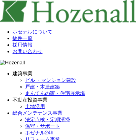
ホゼナルについて
物件一覧
採用情報
お問い合わせ
建築事業
ビル ・マンション建設
戸建・木造建築
まんてんの家・住宅展示場
不動産投資事業
土地活用
総合メンテナンス事業
法定点検・定期清掃
保守・サポート
ホゼナル24h
リフォーム事業